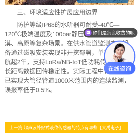
三、环境适应性扩展应用边界
防护等级IP68的水听器可耐受-40℃—
你们是怎么收费的呢
120℃极端温度及100bar静压，适用于深海、沙
漠、高原等复杂场景。在供水管道监测中，设
备通过磁吸安装实现非开挖部署，单次充电续
航超2年，支持LoRa/NB-IoT低功耗传输，确保
长距离数据回传稳定性。实际工程中，该技术
已实现大管径管道1000米范围内的连续监测，
误报率低于0.5%。
上一篇:超声波外贴式液位传感器的特点有哪些【大禹电子】