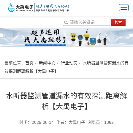
Togg
navi
热门关键词：
超声波换能器
空气换能器
水声换能器
液体流量
计换能器
气体流量计换能器
防腐型换能器
当前位置：
首页
››
新闻中心
››
行业动态
››
水听器监测管道漏水的有
效探测距离解析【大禹电子】
水听器监测管道漏水的有效探测距离解
析【大禹电子】
时间：2025-08-14
作者：大禹电子
浏览量：1362