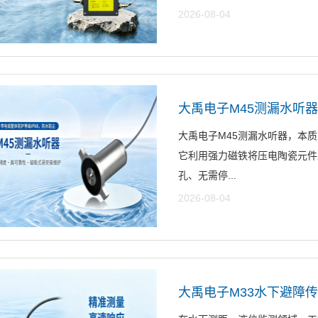
2026-08-04
大禹电子M45测漏水听
大禹电子M45测漏水听器，本
它利用强力磁铁将压电陶瓷元件
孔、无需停...
2026-08-04
大禹电子M33水下避障