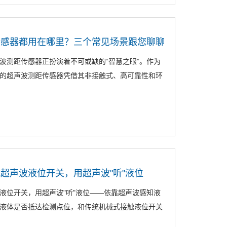
传感器都用在哪里？三个常见场景跟您聊聊
波测距传感器正扮演着不可或缺的“智慧之眼”。作为
的超声波测距传感器凭借其非接触式、高可靠性和环
超声波液位开关，用超声波"听"液位
液位开关，用超声波"听"液位——依靠超声波感知液
液体是否抵达检测点位，和传统机械式接触液位开关