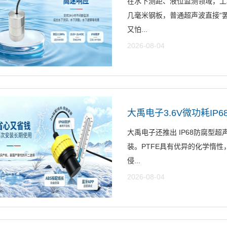
在水下测距、液位监测领域，工
几毫米钢板，普通超声波直接“罢
又怕...
2026-08-04
大禹电子3.6V微功耗IP
大禹电子还推出 IP68防腐型超
装。PTFE具有优异的化学惰
侵...
2026-08-04