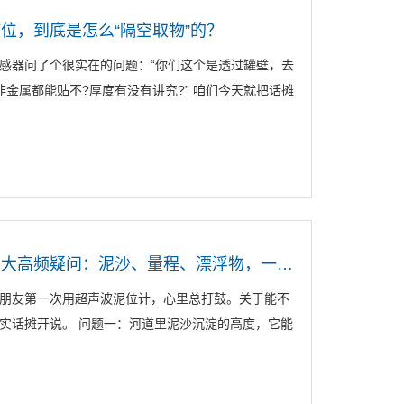
位，到底是怎么“隔空取物”的？
感器问了个很实在的问题：“你们这个是透过罐壁，去
金属都能贴不?厚度有没有讲究?” 咱们今天就把话摊
大禹电子超声波泥位计三大高频疑问：泥沙、量程、漂浮物，一次说清
朋友第一次用超声波泥位计，心里总打鼓。关于能不
实话摊开说。 问题一：河道里泥沙沉淀的高度，它能