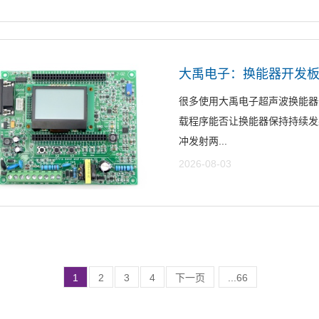
大禹电子：换能器开发
很多使用大禹电子超声波换能器
载程序能否让换能器保持持续发
冲发射两...
2026-08-03
1
2
3
4
下一页
...66
(总共652条记录 )