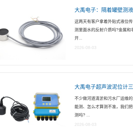
大禹电子：隔着罐壁测液
这两天有客户拿着外贴式液位传
测里面水的反射介质吗?金属和非
开...
2026-08-03
不少做河道清淤和污水厂运维的
能测、怎么才算测不准，我们把
测吗? ...
2026-08-03