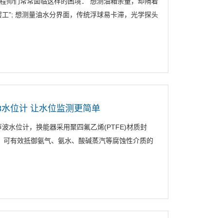
程师们常常面临这样的困境： 想测油箱余量，却隔着
工”; 想测量油水分界面，传统浮球易卡滞，光学探头
68水位计 让水位监测更简单
声波水位计，换能器采用聚四氟乙烯(PTFE)材质封
性，可有效抵御氨气、氨水、酸碱蒸汽等腐蚀性介质的