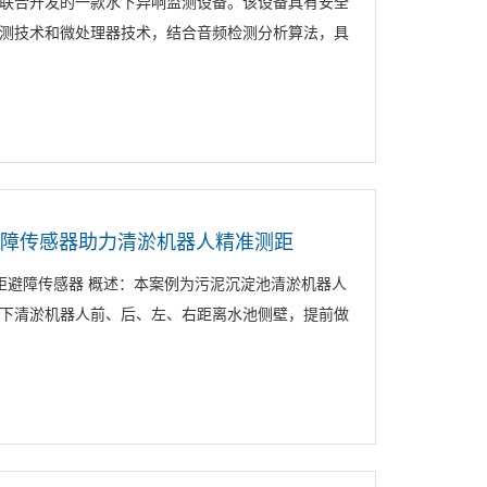
联合开发的一款水下异响监测设备。该设备具有安全
测技术和微处理器技术，结合音频检测分析算法，具
避障传感器助力清淤机器人精准测距
测距避障传感器 概述：本案例为污泥沉淀池清淤机器人
下清淤机器人前、后、左、右距离水池侧壁，提前做