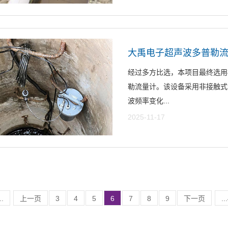
大禹电子超声波多普勒
经过多方比选，本项目最终选用
勒流量计​。该设备采用非接触
波频率变化...
2025-11-17
..
上一页
3
4
5
6
7
8
9
下一页
..
(总共479条记录 )