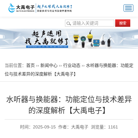
Togg
navi
热门关键词：
超声波换能器
空气换能器
水声换能器
液体流量
计换能器
气体流量计换能器
防腐型换能器
当前位置：
首页
››
新闻中心
››
行业动态
››
水听器与换能器：功能定
位与技术差异的深度解析【大禹电子】
水听器与换能器：功能定位与技术差异
的深度解析【大禹电子】
时间：2025-09-15
作者：大禹电子
浏览量：1161